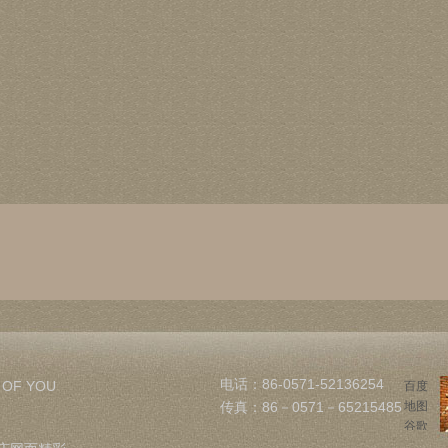
电话：86-0571-52136254
 OF YOU
百度
传真：86－0571－65215485
地图
谷歌
地图