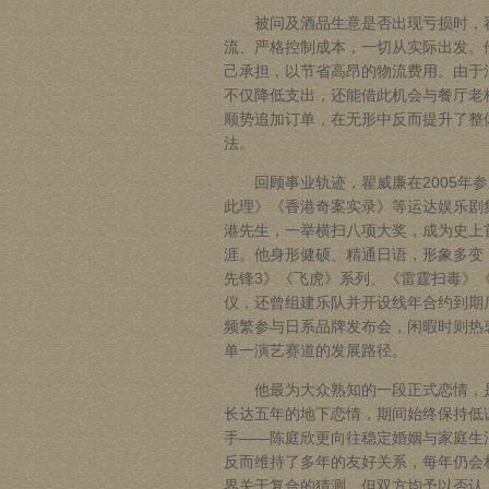
被问及酒品生意是否出现亏损时，翟
流、严格控制成本，一切从实际出发。
己承担，以节省高昂的物流费用。由于
不仅降低支出，还能借此机会与餐厅老
顺势追加订单，在无形中反而提升了整
法。
回顾事业轨迹，翟威廉在2005年参
此理》《香港奇案实录》等
运达娱乐
剧
港先生，一举横扫八项大奖，成为史上
涯。他身形健硕、精通日语，形象多变
先锋3》《飞虎》系列、《雷霆扫毒》
仪，还曾组建乐队并开设线年合约到期
频繁参与日系品牌发布会，闲暇时则热
单一演艺赛道的发展路径。
他最为大众熟知的一段正式恋情，是与
长达五年的地下恋情，期间始终保持低
手——陈庭欣更向往稳定婚姻与家庭生
反而维持了多年的友好关系，每年仍会相
界关于复合的猜测，但双方均予以否认