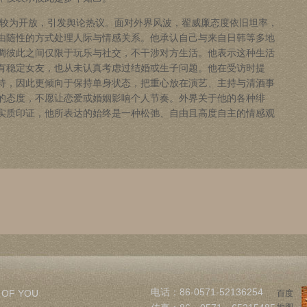
较为开放，引发舆论热议。面对外界风波，翟威廉态度依旧坦率，
由随性的方式处理人际与情感关系。他承认自己与来自日韩等多地
调彼此之间仅限于玩乐与社交，不干涉对方生活。他表示这种生活
有稳定女友，也从未认真考虑过结婚或生子问题。他在受访时提
待，因此更倾向于保持单身状态，把重心放在演艺、主持与清酒事
的态度，不愿让恋爱或婚姻影响个人节奏。外界关于他的各种绯
实质印证，他所表达的始终是一种松弛、自由且高度自主的情感观
电话：86-0571-52136254
 OF YOU
百度