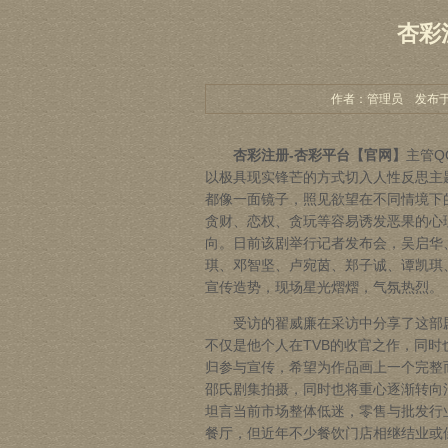
杏彩
作者：管理员 发布于：20
杏彩注册-杏彩平台【官网】
主管QQ
以极具现实锋芒的方式切入人性反思主
都像一面镜子，照见欲望在不同情境下
贪财、恋权、贪玩等容易诱发恶果的心
向。日前该剧举行记者发布会，吴启华
琪、邓智坚、卢宛茵、郑子诚、谭凯琪
宣传造势，现场星光熠熠，气氛热烈。
受访的翟威廉在采访中分享了这部剧
不仅是他个人在TVB的收官之作，同
归参与宣传，希望为作品画上一个完整
邵氏剧集拍摄，同时也将重心逐渐转向
坦言当前市场整体低迷，零售与批发行
餐厅，但近年不少餐饮门店相继结业或