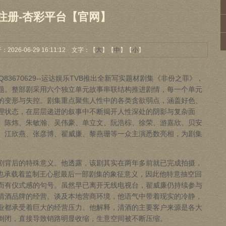
注册-杏彩平台【官网】
26-06-29 16:11:12 文字：【
大
】【
中
】【
小
】
83670629--
运达娱乐
TVB推出全新写实题材剧集《非份之罪》，
题。整部剧采用六个独立单元故事串联结构推进剧情，每一个单元
的变形与失控。剧集重点聚焦人性中的各类贪欲弱点，涵盖好色、
理状态，在层层递进的叙事中不断揭开人性深处的阴影与复杂面
、陈炜、朱敏瀚、吴伟豪、单立文、阮浩棕、徐荣、游嘉欣、贝安
、江欣燕、张彦博、翟威廉、黎燕珊等一众主演悉数亮相，为剧集
背后的特殊意义。他透露，该剧其实在两年多前就已完成拍摄，
时也承载着监制王心慰最后一部剧集的象征意义，因此他特意抽空回
而有仪式感的句号。虽然早已离开无线电视台，翟威廉仍持续参与
清酒品牌的经营。谈及本地营商环境，他语气中带着现实的冷静，
业都承受着巨大的经营压力。他解释，清酒的主要客户来源是各大
倒闭，直接导致销路明显收缩，生意空间被不断压缩。