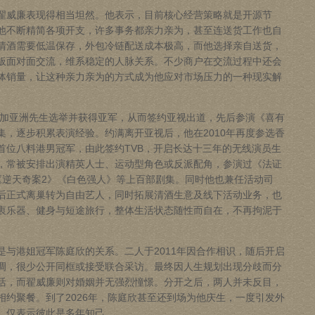
威廉表现得相当坦然。他表示，目前核心经营策略就是开源节
他不断精简各项开支，许多事务都亲力亲为，甚至连送货工作也自
清酒需要低温保存，外包冷链配送成本极高，而他选择亲自送货，
板面对面交流，维系稳定的人脉关系。不少商户在交流过程中还会
体销量，让这种亲力亲为的方式成为他应对市场压力的一种现实解
加亚洲先生选举并获得亚军，从而签约亚视出道，先后参演《喜有
集，逐步积累表演经验。约满离开亚视后，他在2010年再度参选香
首位八料港男冠军，由此签约TVB，开启长达十三年的无线演员生
，常被安排出演精英人士、运动型角色或反派配角，参演过《法证
《逆天奇案2》《白色强人》等上百部剧集。同时他也兼任活动司
后正式离巢转为自由艺人，同时拓展清酒生意及线下活动业务，也
衷乐器、健身与短途旅行，整体生活状态随性而自在，不再拘泥于
港姐冠军陈庭欣的关系。二人于2011年因合作相识，随后开启
调，很少公开同框或接受联合采访。最终因人生规划出现分歧而分
活，而翟威廉则对婚姻并无强烈憧憬。分开之后，两人并未反目，
约聚餐。到了2026年，陈庭欣甚至还到场为他庆生，一度引发外
，仅表示彼此是多年知己。