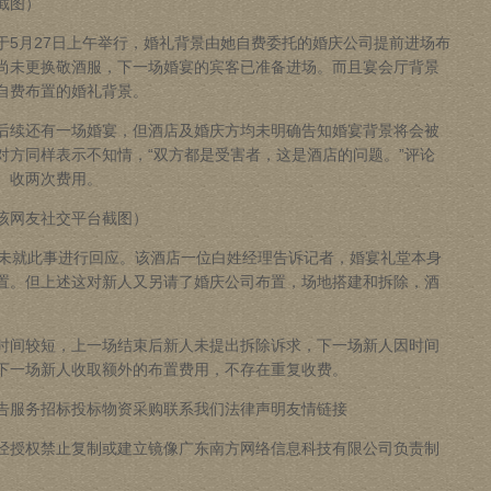
截图）
于5月27日上午举行，婚礼背景由她自费委托的婚庆公司提前进场布
尚未更换敬酒服，下一场婚宴的宾客已准备进场。而且宴会厅背景
自费布置的婚礼背景。
续还有一场婚宴，但酒店及婚庆方均未明确告知婚宴背景将会被
对方同样表示不知情，“双方都是受害者，这是酒店的问题。”评论
、收两次费用。
网友社交平台截图）
未就此事进行回应。该酒店一位白姓经理告诉记者，婚宴礼堂本身
置。但上述这对新人又另请了婚庆公司布置，场地搭建和拆除，酒
间较短，上一场结束后新人未提出拆除诉求，下一场新人因时间
下一场新人收取额外的布置费用，不存在重复收费。
服务招标投标物资采购联系我们法律声明友情链接
授权禁止复制或建立镜像广东南方网络信息科技有限公司负责制