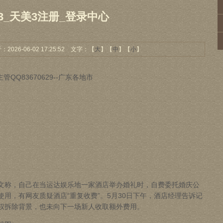
3_天美3注册_登录中心
26-06-02 17:25:52 文字：【
大
】【
中
】【
小
】
主管QQ83670629--广东各地市
文称，自己在当
运达娱乐
地一家酒店举办婚礼时，自费委托婚庆公
用，有网友质疑酒店“重复收费”。5月30日下午，酒店经理告诉记
权拆除背景，也未向下一场新人收取额外费用。